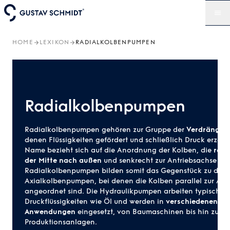
HOME
LEXIKON
RADIALKOLBENPUMPEN
Radialkolbenpumpen
Radialkolbenpumpen gehören zur Gruppe der
Verdränger
denen Flüssigkeiten gefördert und schließlich Druck erzeug
Name bezieht sich auf die Anordnung der Kolben, die
radi
der Mitte nach außen
und senkrecht zur Antriebsachse posi
Radialkolbenpumpen bilden somit das Gegenstück zu den
Axialkolbenpumpen
, bei denen die Kolben parallel zur An
angeordnet sind. Die
Hydraulikpumpen
arbeiten typischerw
Druckflüssigkeiten wie
Öl
und werden in
verschiedenen ind
Anwendungen
eingesetzt, von Baumaschinen bis hin zu
Produktionsanlagen.