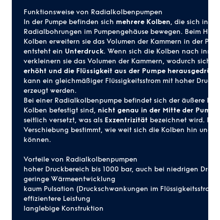
Funktionsweise von Radialkolbenpumpen
In der Pumpe befinden sich
mehrere Kolben
, die sich in
Radialbohrungen im Pumpengehäuse bewegen. Beim Herau
Kolben erweitern sie das Volumen der Kammern in der Pum
entsteht ein
Unterdruck
. Wenn sich die Kolben nach inne
verkleinern sie das Volumen der Kammern, wodurch sich d
erhöht und die Flüssigkeit aus der Pumpe herausgedrück
kann ein gleichmäßiger Flüssigkeitsstrom mit hoher Druckl
erzeugt werden.
Bei einer Radialkolbenpumpe befindet sich der äußere Rin
Kolben befestigt sind,
nicht genau in der Mitte der Pumpe
seitlich versetzt, was als
Exzentrizität
bezeichnet wird. Dies
Verschiebung bestimmt, wie weit sich die Kolben hin und 
können.
Vorteile von Radialkolbenpumpen
hoher Druckbereich bis 1000 bar, auch bei niedrigen Dreh
geringe Wärmeentwicklung
kaum Pulsation (Druckschwankungen im Flüssigkeitsstrom)
effizientere Leistung
langlebige Konstruktion