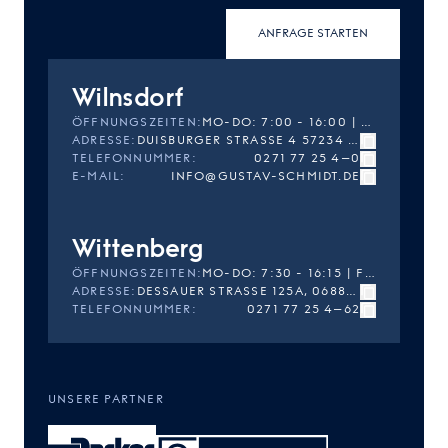
ANFRAGE STARTEN
Wilnsdorf
ÖFFNUNGSZEITEN
:
MO-DO: 7:00 - 16:00 | FR: 7:00 - 14:30
ADRESSE
:
DUISBURGER STRASSE 4 57234 WILNSDORF
TELEFONNUMMER
:
0271 77 25 4–0
E-MAIL
:
INFO@GUSTAV-SCHMIDT.DE
Wittenberg
ÖFFNUNGSZEITEN
:
MO-DO: 7:30 - 16:15 | FR: 7:30 - 14:45
ADRESSE
:
DESSAUER STRASSE 125A, 06886 LUTHERSTADT WITTENBERG
TELEFONNUMMER
:
0271 77 25 4–62
UNSERE PARTNER