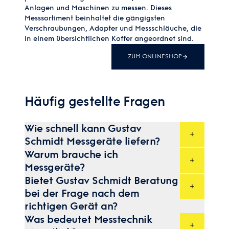
Anlagen und Maschinen zu messen. Dieses
Messsortiment beinhaltet die gängigsten
Verschraubungen, Adapter und Messschläuche, die
in einem übersichtlichen Koffer angeordnet sind.
ZUM ONLINESHOP
Häufig gestellte Fragen
Wie schnell kann Gustav
Schmidt Messgeräte liefern?
Bestellungen, die Sie bis 21:00 Uhr in
Warum brauche ich
unserem eShop aufgeben, können noch am
Messgeräte?
gleichen Tag verschickt werden. Ansonsten
Die Gründe die dafür sprechen sind
bemühen wir uns, Ihre Bestellung so schnell
Bietet Gustav Schmidt Beratung
vielfältig. Die wichtigsten sind, dass sich
wie möglich zu Ihnen zu bringen.
bei der Frage nach dem
durch regelmäßige Überwachung Ihrer
Anlagen die Betriebssicherheit erhöht und
richtigen Gerät an?
Sie weiter produzieren können. Weiters sind
Selbstverständlich.
Kontaktieren
Sie uns
Was bedeutet Messtechnik
unsere Geräte einfach in bestehende
gerne jederzeit zu dieser Frage.
Systeme zu integrieren.