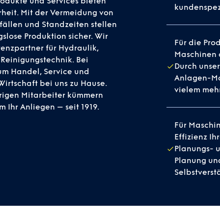
rodukte und Services bieten
kundenspez
rheit. Mit der Vermeidung von
fällen und Standzeiten stellen
gslose Produktion sicher. Wir
Für die Pro
enzpartner für Hydraulik,
Maschinen a
Reinigungstechnik. Bei
Durch unser
um Handel, Service und
Anlagen-Mo
 Wirtschaft bei uns zu Hause.
vielem mehr
rigen Mitarbeiter kümmern
m Ihr Anliegen – seit 1919.
Für Maschin
Effizienz I
Planungs- u
Planung und
Selbstverst