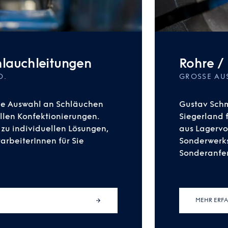
lauchleitungen
Rohre / 
O.
GROSSE AU
oße Auswahl an Schläuchen
Gustav Schm
llen Konfektionierungen.
Siegerland f
 zu individuellen Lösungen,
aus Lagervor
arbeiterInnen für Sie
Sonderwerks
Sonderanfer
MEHR ERF