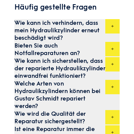
Häufig gestellte Fragen
Wie kann ich verhindern, dass
mein Hydraulikzylinder erneut
beschädigt wird?
Regelmäßige Wartung, sachgemäße
Bieten Sie auch
Bedienung und Beachtung der
Notfallreparaturen an?
Herstellerempfehlungen sind zur Vermeidung
Ja, wir bieten einen Notfall-
von Schäden unerlässlich. Achten Sie auf
Wie kann ich sicherstellen, dass
Reparaturservice an, um dringende Arbeiten
ordnungsgemäße Schmierung und
der reparierte Hydraulikzylinder
kurzfristig ausführen zu können.
Bedienung und lassen Sie regelmäßige
Kontaktieren Sie uns, damit wir gemeinsam
Inspektionen durchführen.
einwandfrei funktioniert?
einen zeitnahen Termin vereinbaren
Nach der Reparatur führen wir umfangreiche
Welche Arten von
können.
Prüfungen durch, um sicherzustellen, dass
Hydraulikzylindern können bei
der Zylinder ordnungsgemäß funktioniert
und alle Spezifikationen erfüllt. Darüber
Gustav Schmidt repariert
hinaus erhalten Sie eine detaillierte
werden?
Dokumentation der durchgeführten
Wir reparieren eine Vielzahl von
Arbeiten.
Wie wird die Qualität der
Zylindertypen, darunter
Plunger-,
Reparatur sichergestellt?
Teleskop-, Pressen- und Sonderzylinder
.
Jeder reparierte Zylinder wird auf einem
Unsere Dienstleistungen sind
Ist eine Reparatur immer die
Prüfstand strengen Funktionstests
herstellerunabhängig.