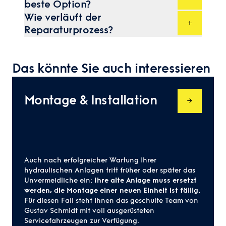
beste Option?
unterzogen, um sicherzustellen, dass er den
Die Reparatur ist in den meisten Fällen eine
höchsten Qualitätsstandards entspricht und
Wie verläuft der
wirtschaftlich sinnvolle Option. Wir beraten
zuverlässig funktioniert.
Reparaturprozess?
Sie transparent, ob eine Reparatur die beste
Nach einer
gründlichen Diagnose
des
Lösung ist oder ob eine Neuanschaffung
Problems beginnen wir mit der gezielten
aufgrund des Zustands des Zylinders die
Reparatur. Wir fertigen passgenaue
bessere Wahl wäre.
Dichtungen an und setzen modernste
Das könnte Sie auch interessieren
Verfahren ein, bevor der Zylinder
abschließend geprüft und an Sie
zurückgesendet wird.
Montage & Installation
Auch nach erfolgreicher Wartung Ihrer
hydraulischen Anlagen tritt früher oder später das
Unvermeidliche ein:
Ihre alte Anlage muss ersetzt
werden, die Montage einer neuen Einheit ist fällig.
Für diesen Fall steht Ihnen das geschulte Team von
Gustav Schmidt mit voll ausgerüsteten
Servicefahrzeugen zur Verfügung.