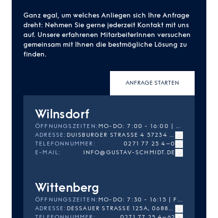
Ganz egal, um welches Anliegen sich Ihre Anfrage
dreht: Nehmen Sie gerne jederzeit Kontakt mit uns
auf. Unsere erfahrenen MitarbeiterInnen versuchen
gemeinsam mit Ihnen die bestmögliche Lösung zu
finden.
ANFRAGE STARTEN
Wilnsdorf
ÖFFNUNGSZEITEN
:
MO-DO: 7:00 - 16:00 | FR: 7:00 - 14:30
ADRESSE
:
DUISBURGER STRASSE 4 57234 WILNSDORF
TELEFONNUMMER
:
0271 77 25 4–0
E-MAIL
:
INFO@GUSTAV-SCHMIDT.DE
Wittenberg
ÖFFNUNGSZEITEN
:
MO-DO: 7:30 - 16:15 | FR: 7:30 - 14:45
ADRESSE
:
DESSAUER STRASSE 125A, 06886 LUTHERSTADT WITTENBERG
TELEFONNUMMER
:
0271 77 25 4–62