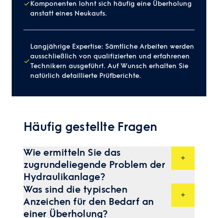
Komponenten lohnt sich häufig eine Überholung
anstatt eines Neukaufs.
Langjährige Expertise: Sämtliche Arbeiten werden
ausschließlich von qualifizierten und erfahrenen
Technikern ausgeführt. Auf Wunsch erhalten Sie
natürlich detaillierte Prüfberichte.
Häufig gestellte Fragen
Wie ermitteln Sie das
zugrundeliegende Problem der
Hydraulikanlage?
Wir beginnen mit einer gründlichen
Was sind die typischen
Diagnose, die eine Sichtprüfung, eine
Anzeichen für den Bedarf an
Leistungsanalyse und den Einsatz spezieller
Diagnosewerkzeuge umfasst. Wir prüfen
einer Überholung?
Systemdruck, Temperatur, Leckagen und