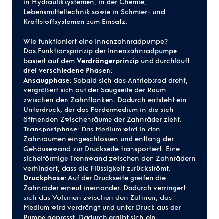
in
Hydrauliksystemen
, in der Chemie,
Lebensmitteltechnik sowie in Schmier- und
Kraftstoffsystemen zum Einsatz.
Wie funktioniert eine Innenzahnradpumpe?
Das Funktionsprinzip der Innenzahnradpumpe
basiert auf dem
Verdrängerprinzip
und durchläuft
drei verschiedene Phasen
:
Ansaugphase
: Sobald sich das Antriebsrad dreht,
vergrößert sich auf der Saugseite der Raum
zwischen den Zahnflanken. Dadurch entsteht ein
Unterdruck, der das Fördermedium in die sich
öffnenden Zwischenräume der Zahnräder zieht.
Transportphase
: Das Medium wird in den
Zahnräumen eingeschlossen und entlang der
Gehäusewand zur Druckseite transportiert. Eine
sichelförmige Trennwand zwischen den Zahnrädern
verhindert, dass die Flüssigkeit zurückströmt.
Druckphase
: Auf der Druckseite greifen die
Zahnräder erneut ineinander. Dadurch verringert
sich das Volumen zwischen den Zähnen, das
Medium wird verdrängt und unter Druck aus der
Pumpe gepresst. Dadurch ergibt sich ein