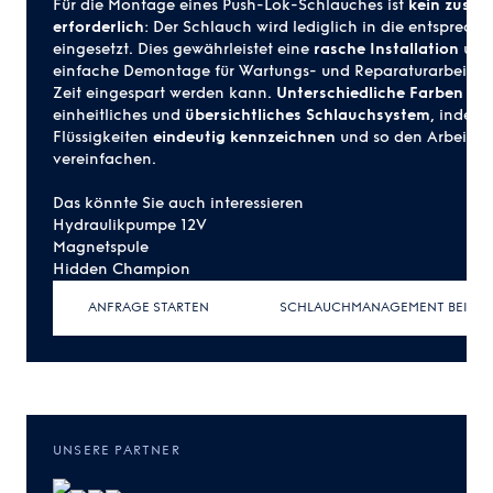
Für die
Montage
eines Push-Lok-Schlauches ist
kein zusät
erforderlich
: Der Schlauch wird lediglich in die entsprech
eingesetzt. Dies gewährleistet eine
rasche Installation
und
einfache Demontage für
Wartungs- und Reparaturarbeiten
Zeit eingespart werden kann.
Unterschiedliche Farben
sor
einheitliches und
übersichtliches Schlauchsystem
, indem 
Flüssigkeiten
eindeutig kennzeichnen
und so den Arbeitsp
vereinfachen.
Das könnte Sie auch interessieren
Hydraulikpumpe 12V
Magnetspule
Hidden Champion
ANFRAGE STARTEN
SCHLAUCHMANAGEMENT BEI GUS
UNSERE PARTNER