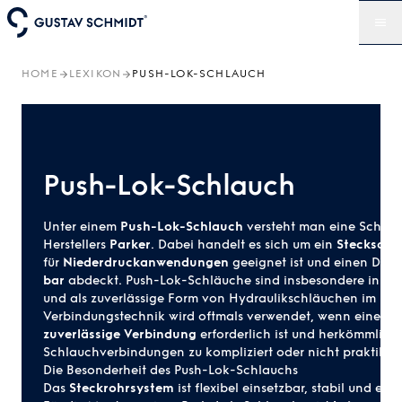
HOME
LEXIKON
PUSH-LOK-SCHLAUCH
Push-Lok-Schlauch
Unter einem
Push-Lok-Schlauch
versteht man eine Schlau
Herstellers
Parker
. Dabei handelt es sich um ein
Steckschl
für
Niederdruckanwendungen
geeignet ist und einen Dru
bar
abdeckt. Push-Lok-Schläuche sind insbesondere in de
und als zuverlässige Form von
Hydraulikschläuchen
im Eins
Verbindungstechnik
wird oftmals verwendet, wenn eine
sc
zuverlässige Verbindung
erforderlich ist und herkömmlich
Schlauchverbindungen zu kompliziert oder nicht praktikabe
Die Besonderheit des Push-Lok-Schlauchs
Das
Steckrohrsystem
ist flexibel einsetzbar, stabil und einf