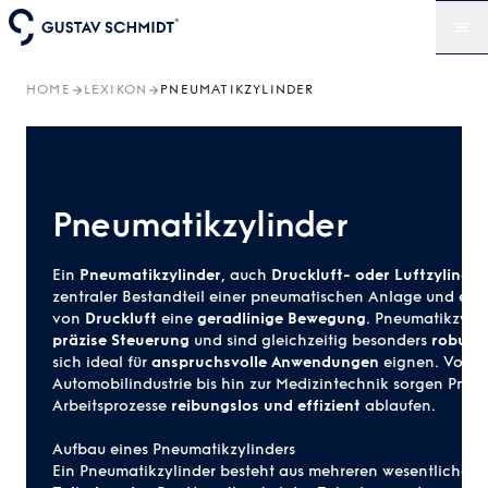
HOME
LEXIKON
PNEUMATIKZYLINDER
Pneumatikzylinder
Ein
Pneumatikzylinder
, auch
Druckluft- oder Luftzylinder
zentraler Bestandteil einer
pneumatischen Anlage
und erze
von
Druckluft
eine
geradlinige Bewegung
. Pneumatikzyli
präzise Steuerung
und sind gleichzeitig besonders
robust 
sich ideal für
anspruchsvolle Anwendungen
eignen. Vom M
Automobilindustrie bis hin zur Medizintechnik sorgen Pneum
Arbeitsprozesse
reibungslos und effizient
ablaufen.
Aufbau eines Pneumatikzylinders
Ein Pneumatikzylinder besteht aus mehreren wesentliche