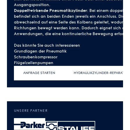
Ausgangsposition.
Doppeltwirkende Pneumatikzylinder
: Bei einem
doppeltwi
befindet sich an beiden Enden jeweils ein Anschluss. Die Dr
abwechselnd auf eine Seite des Kolbens geleitet, wodurch 
Richtungen bewegt werden kann. Dadurch eignet sich dies
Anwendungen, die eine kontinuierliche Bewegung erforder
Das könnte Sie auch interessieren
Grundlagen der Pneumatik
Schraubenkompressor
Flügelzellenpumpen
ANFRAGE STARTEN
HYDRAULIKZYLINDER-REPARATUR 
UNSERE PARTNER