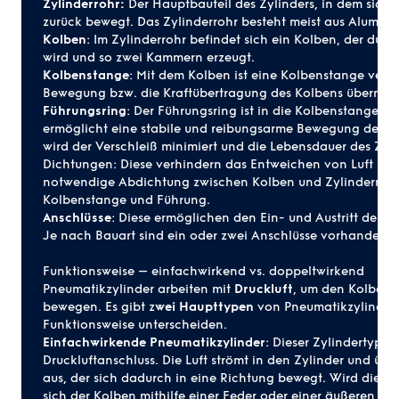
Zylinderrohr:
Der Hauptbauteil des Zylinders, in dem sich 
zurück bewegt. Das Zylinderrohr besteht meist aus Alumini
Kolben
: Im Zylinderrohr befindet sich ein Kolben, der durc
wird und so zwei Kammern erzeugt.
Kolbenstange
: Mit dem Kolben ist eine
Kolbenstange
verbu
Bewegung bzw. die Kraftübertragung des Kolbens übermitte
Führungsring
: Der Führungsring ist in die Kolbenstangen
ermöglicht eine stabile und reibungsarme Bewegung der 
wird der Verschleiß minimiert und die Lebensdauer des Zyli
Dichtungen
: Diese verhindern das Entweichen von Luft und
notwendige Abdichtung zwischen Kolben und Zylinderrohr
Kolbenstange und Führung.
Anschlüsse
: Diese ermöglichen den Ein- und Austritt der Dr
Je nach Bauart sind ein oder zwei Anschlüsse vorhanden.
Funktionsweise – einfachwirkend vs. doppeltwirkend
Pneumatikzylinder arbeiten mit
Druckluft
, um den Kolben i
bewegen. Es gibt z
wei Haupttypen
von Pneumatikzylindern,
Funktionsweise unterscheiden.
Einfachwirkende Pneumatikzylinder
: Dieser Zylindertyp v
Druckluftanschluss. Die Luft strömt in den Zylinder und übt
aus, der sich dadurch in eine Richtung bewegt. Wird die L
sich der Kolben mithilfe einer Feder oder einer äußeren Kra